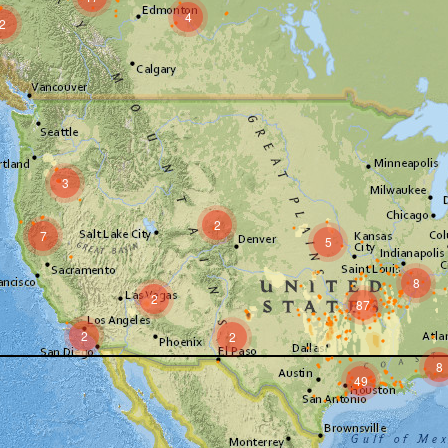
4
2
3
2
7
5
8
2
87
2
2
8
49