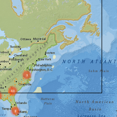
3
63
8