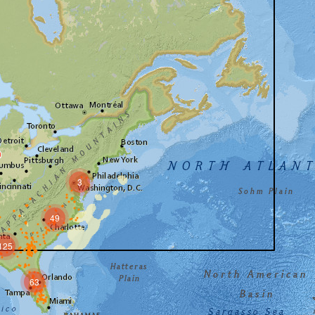
3
49
125
63