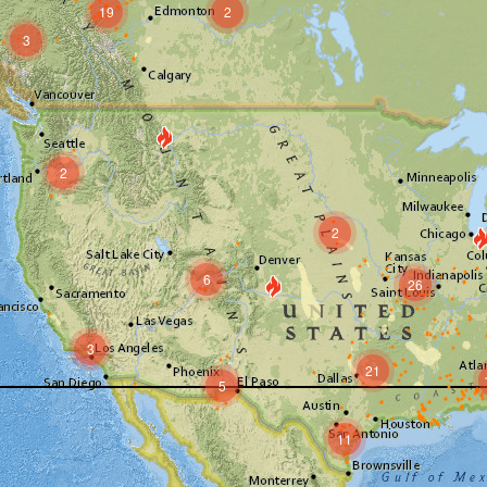
19
2
3
2
2
6
26
3
21
5
11