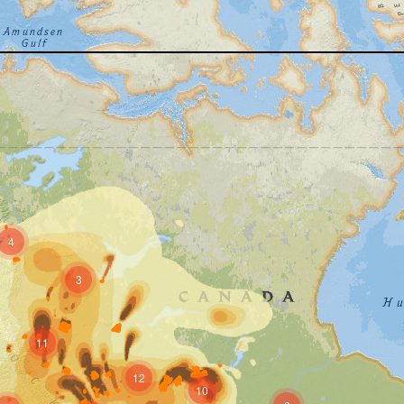
4
3
11
12
10