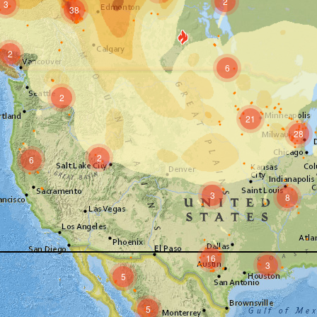
2
3
38
2
6
2
21
28
2
6
3
8
16
3
5
5