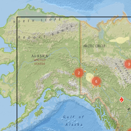
3
2
6