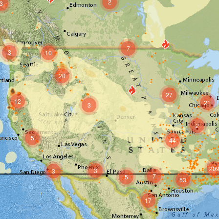
2
3
7
3
10
20
27
12
21
3
2
5
44
20
3
3
7
5
53
17