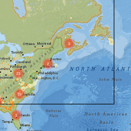
3
2
23
53
9
2