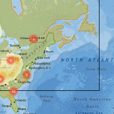
3
4
2
8
63