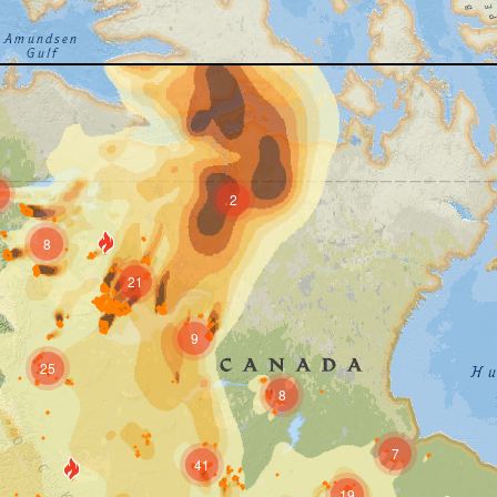
2
8
21
9
25
8
7
41
19