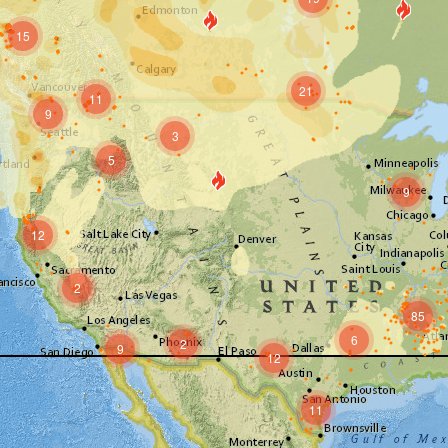
15
21
11
9
3
5
9
12
2
85
6
2
9
12
11