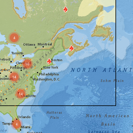
4
10
14
14
4