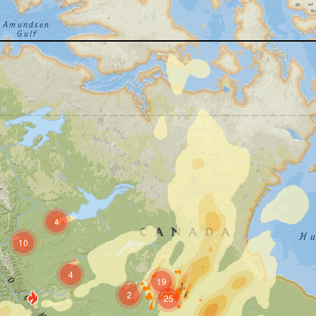
4
10
4
19
2
25