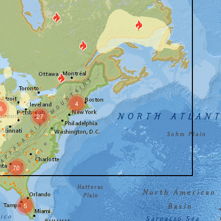
4
6
27
70
5