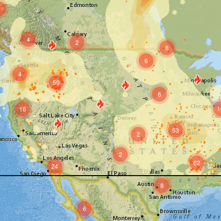
9
4
2
8
6
4
50
6
1
16
53
2
2
62
24
8
6